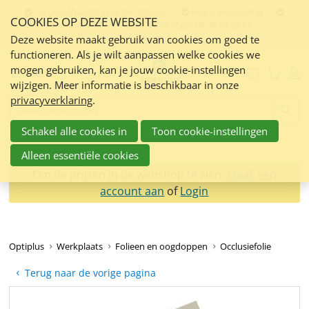
Sla
De groothandel voor de opticien
Gratis verzending
COOKIES OP DEZE WEBSITE
links
Contact:
050 551 5200 / WhatsApp: 06 38 68 28 82 /
info@optiplus.nl
over
Deze website maakt gebruik van cookies om goed te
functioneren. Als je wilt aanpassen welke cookies we
Spring
mogen gebruiken, kan je jouw cookie-instellingen
naar
Menu
wijzigen. Meer informatie is beschikbaar in onze
de
privacyverklaring
.
inhoud
Zoeken:
Spring
Schakel alle cookies in
Toon cookie-instellingen
naar
navigatie
Alleen essentiële cookies
Om de prijzen in de webshop te zien:
Maak een
account aan
of
Login
Optiplus
Werkplaats
Folieen en oogdoppen
Occlusiefolie
Terug naar de vorige pagina