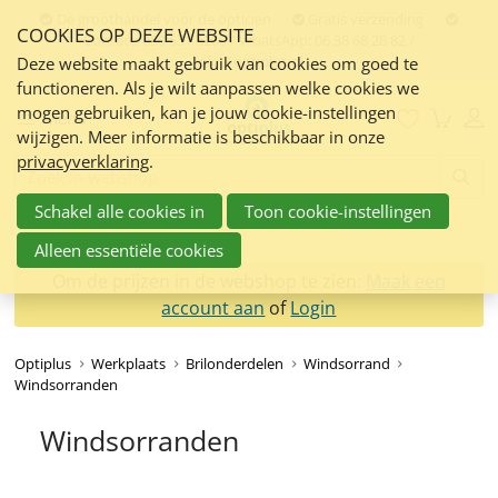
Sla
De groothandel voor de opticien
Gratis verzending
COOKIES OP DEZE WEBSITE
links
Contact:
050 551 5200 / WhatsApp: 06 38 68 28 82 /
info@optiplus.nl
over
Deze website maakt gebruik van cookies om goed te
functioneren. Als je wilt aanpassen welke cookies we
Spring
mogen gebruiken, kan je jouw cookie-instellingen
naar
Menu
wijzigen. Meer informatie is beschikbaar in onze
de
privacyverklaring
.
inhoud
Zoeken:
Spring
Schakel alle cookies in
Toon cookie-instellingen
naar
navigatie
Alleen essentiële cookies
Om de prijzen in de webshop te zien:
Maak een
account aan
of
Login
Optiplus
Werkplaats
Brilonderdelen
Windsorrand
Windsorranden
Windsorranden