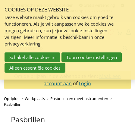
Sla
De groothandel voor de opticien
Gratis verzending
COOKIES OP DEZE WEBSITE
links
Contact:
050 551 5200 / WhatsApp: 06 38 68 28 82 /
info@optiplus.nl
over
Deze website maakt gebruik van cookies om goed te
functioneren. Als je wilt aanpassen welke cookies we
Spring
mogen gebruiken, kan je jouw cookie-instellingen
naar
Menu
wijzigen. Meer informatie is beschikbaar in onze
de
privacyverklaring
.
inhoud
Zoeken:
Spring
Schakel alle cookies in
Toon cookie-instellingen
naar
navigatie
Alleen essentiële cookies
Om de prijzen in de webshop te zien:
Maak een
account aan
of
Login
Optiplus
Werkplaats
Pasbrillen en meetinstrumenten
Pasbrillen
Pasbrillen