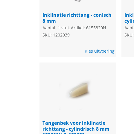
Inklinatie richttang - conisch
Inkl
8 mm
cyl
Aantal: 1 stuk
Artikel: 6155820N
Aant
SKU: 1202039
SKU:
Kies uitvoering
Tangenbek voor inklinatie
richttang - cylindrisch 8 mm