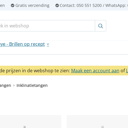
ien
Gratis verzending
Contact:
050 551 5200 / WhatsApp: 
en:
ye - Brillen op recept
e prijzen in de webshop te zien:
Maak een account aan
of
angen
Inklinatietangen