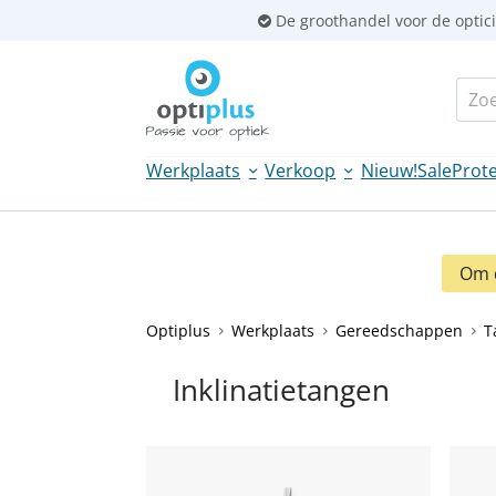
Sla
De groothandel voor de optic
links
over
Zoek
Spring
naar
de
Werkplaats
Verkoop
Nieuw!
Sale
Prote
inhoud
Spring
naar
navigatie
Om d
Optiplus
Werkplaats
Gereedschappen
T
Inklinatietangen