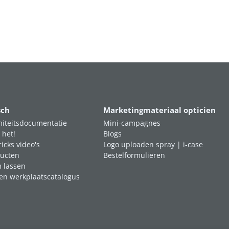
sch
Marketingmateriaal opticien
iteitsdocumentatie
Mini-campagnes
 het!
Blogs
ricks video's
Logo uploaden spray | i-case
ucten
Bestelformulieren
m lassen
en werkplaatscatalogus