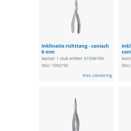
Inklinatie richttang - conisch
Inkl
6 mm
con
Aantal: 1 stuk
Artikel: 6155810N
Aant
SKU: 1092192
SKU:
Kies uitvoering