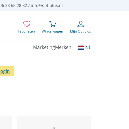
06 38 68 28 82 /
info@optiplus.nl
Favorieten
Winkelwagen
Mijn Optiplus
Kies
Marketing
Merken
NL
uw
taal:
Login