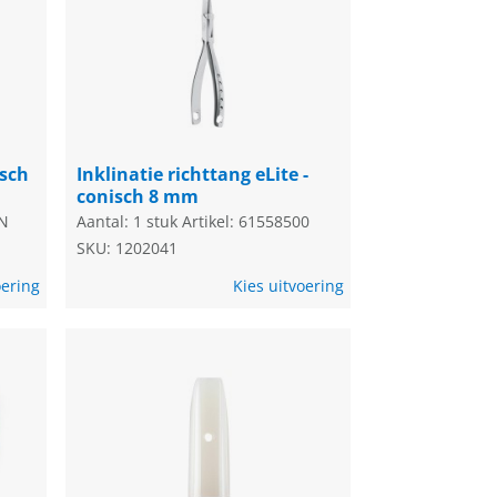
isch
Inklinatie richttang eLite -
conisch 8 mm
0N
Aantal: 1 stuk
Artikel: 61558500
SKU: 1202041
oering
Kies uitvoering