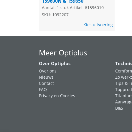
159600N & 159650
Aantal: 1 stuk
Artikel: 61596010
SKU: 1092207
Kies uitvoering
Meer Optiplus
Over Optiplus
Techni
Over ons
Comform
Nieuws
Zo werkt
Contact
Tips & T
FAQ
Topprod
Privacy en Cookies
Titaniu
Aanvrag
B&S