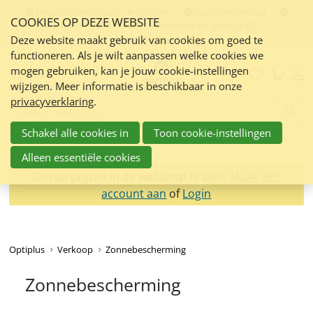
Sla
De groothandel voor de opticien
Gratis verzending
COOKIES OP DEZE WEBSITE
links
Contact:
050 551 5200 / WhatsApp: 06 38 68 28 82 /
info@optiplus.nl
over
Deze website maakt gebruik van cookies om goed te
functioneren. Als je wilt aanpassen welke cookies we
Spring
mogen gebruiken, kan je jouw cookie-instellingen
naar
Menu
wijzigen. Meer informatie is beschikbaar in onze
de
privacyverklaring
.
inhoud
Zoeken:
Spring
Schakel alle cookies in
Toon cookie-instellingen
naar
navigatie
Alleen essentiële cookies
Om de prijzen in de webshop te zien:
Maak een
account aan
of
Login
Optiplus
Verkoop
Zonnebescherming
Zonnebescherming