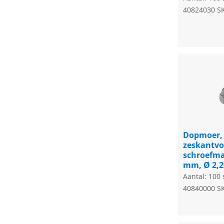
40824030
S
Dopmoer,
zeskantv
schroefma
mm, Ø 2,
Aantal: 100 
40840000
S