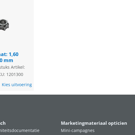
at: 1,60
60 mm
stuks
Artikel:
KU: 1201300
Kies uitvoering
sch
Marketingmateriaal opticien
iteitsdocumentatie
Mini-campagnes