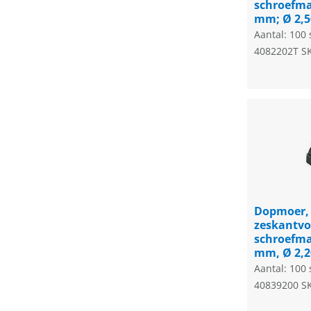
schroefma
mm; Ø 2,
Aantal: 100 
4082202T
S
Dopmoer,
zeskantv
schroefma
mm, Ø 2,
Aantal: 100 
40839200
S