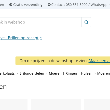
ien
Gratis verzending
Contact:
050 551 5200 / WhatsApp: 
en:
ye - Brillen op recept
Om de prijzen in de webshop te zien:
Maak een a
erkplaats
Brilonderdelen
Moeren | Ringen | Hulzen
Moere
en