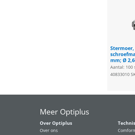
Stermoer,
schroefma
mm; Ø 2,
Aantal: 100 
40833010
S
Meer Optiplus
Over Optiplus
Techni
Over ons
Comform