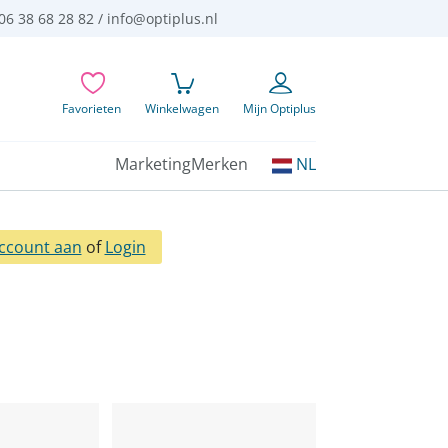
06 38 68 28 82 /
info@optiplus.nl
Favorieten
Winkelwagen
Mijn Optiplus
Kies
Marketing
Merken
NL
uw
taal:
ccount aan
of
Login
n