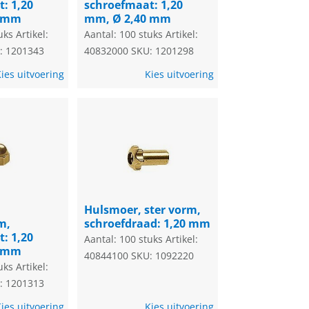
: 1,20
schroefmaat: 1,20
0 mm
mm, Ø 2,40 mm
uks
Artikel:
Aantal: 100 stuks
Artikel:
: 1201343
40832000
SKU: 1201298
ies uitvoering
Kies uitvoering
Hulsmoer, ster vorm,
m,
schroefdraad: 1,20 mm
: 1,20
Aantal: 100 stuks
Artikel:
0 mm
40844100
SKU: 1092220
uks
Artikel:
: 1201313
ies uitvoering
Kies uitvoering