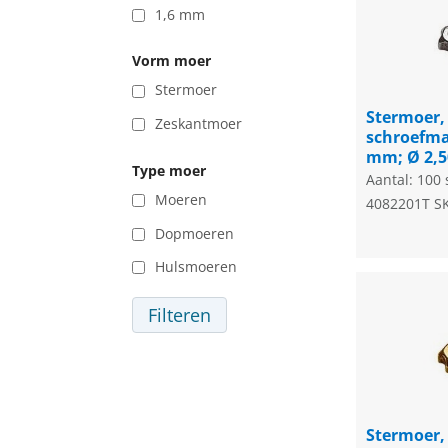
1,6 mm
Vorm moer
Stermoer
Stermoer,
Zeskantmoer
schroefma
mm; Ø 2,
Type moer
Aantal: 100 
Moeren
4082201T
S
Dopmoeren
Hulsmoeren
Filteren
Stermoer,