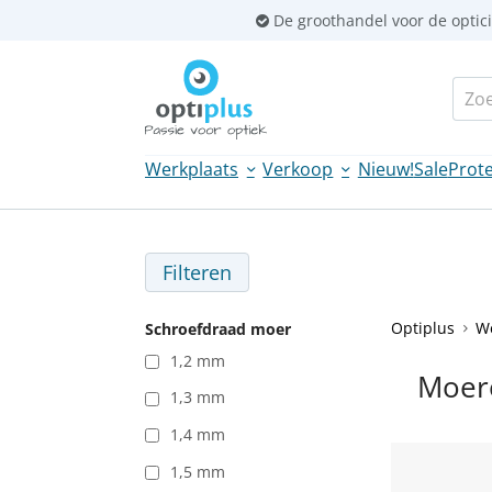
Sla
De groothandel voor de optic
links
over
Zoek
Spring
naar
de
Werkplaats
Verkoop
Nieuw!
Sale
Prote
inhoud
Spring
naar
navigatie
Filteren
Optiplus
W
Schroefdraad moer
1,2 mm
Moer
1,3 mm
1,4 mm
1,5 mm