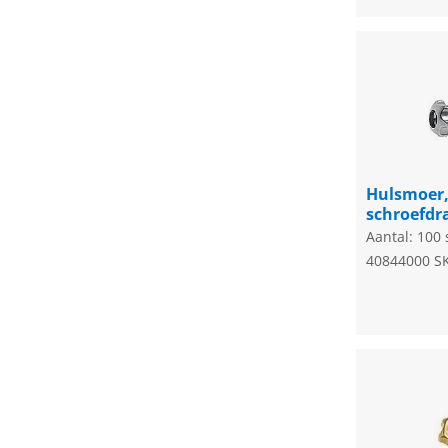
Hulsmoer,
schroefdr
Aantal: 100 
40844000
S