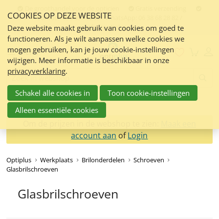
Sla
De groothandel voor de opticien
Gratis verzending
COOKIES OP DEZE WEBSITE
links
Contact:
050 551 5200 / WhatsApp: 06 38 68 28 82 /
info@optiplus.nl
over
Deze website maakt gebruik van cookies om goed te
functioneren. Als je wilt aanpassen welke cookies we
Spring
mogen gebruiken, kan je jouw cookie-instellingen
naar
Menu
wijzigen. Meer informatie is beschikbaar in onze
de
privacyverklaring
.
inhoud
Zoeken:
Spring
Schakel alle cookies in
Toon cookie-instellingen
naar
navigatie
Alleen essentiële cookies
Om de prijzen in de webshop te zien:
Maak een
account aan
of
Login
Optiplus
Werkplaats
Brilonderdelen
Schroeven
Glasbrilschroeven
Glasbrilschroeven