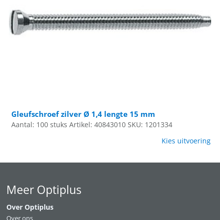
Gleufschroef zilver Ø 1,4 lengte 15 mm
Aantal: 100 stuks
Artikel: 40843010
SKU: 1201334
Kies uitvoering
Meer Optiplus
Over Optiplus
Over ons