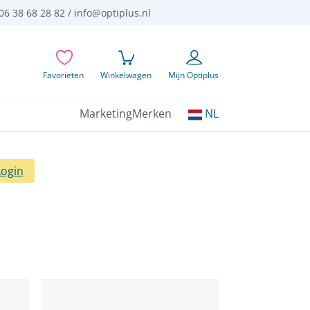
06 38 68 28 82 /
info@optiplus.nl
Favorieten
Winkelwagen
Mijn Optiplus
Kies
Marketing
Merken
NL
uw
taal:
Login