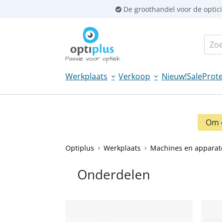
Sla
De groothandel voor de optic
links
over
Zoek
Spring
naar
de
Werkplaats
Verkoop
Nieuw!
Sale
Prote
inhoud
Spring
naar
navigatie
Om d
Optiplus
Werkplaats
Machines en apparat
Onderdelen