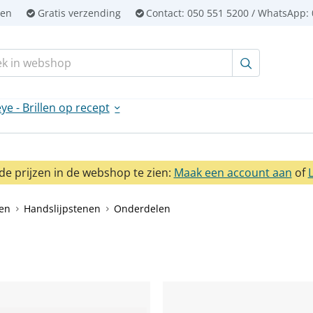
ien
Gratis verzending
Contact:
050 551 5200 / WhatsApp: 
en:
ye - Brillen op recept
e prijzen in de webshop te zien:
Maak een account aan
of
en
Handslijpstenen
Onderdelen