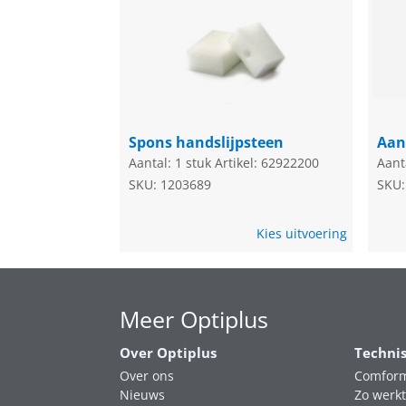
Spons handslijpsteen
Aan
Aantal: 1 stuk
Artikel: 62922200
Aant
SKU: 1203689
SKU:
Kies uitvoering
Meer Optiplus
Over Optiplus
Techni
Over ons
Comform
Nieuws
Zo werkt