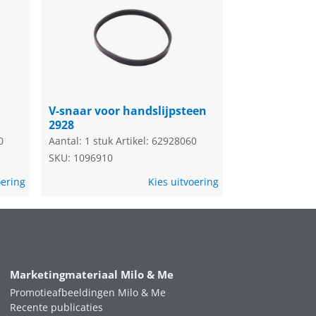
V-snaar voor handslijpsteen
2928
0
Aantal: 1 stuk
Artikel: 62928060
SKU: 1096910
oering
Kies uitvoering
Marketingmateriaal Milo & Me
Promotieafbeeldingen Milo & Me
Recente publicaties