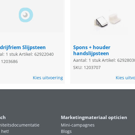
drijfriem Slijpsteen
Spons + houder
handslijpsteen
al: 1 stuk
Artikel: 62922040
Aantal: 1 stuk
Artikel: 6292803
 1203686
SKU: 1203707
Kies uitvoering
Kies uitv
sch
Marketingmateriaal opticien
iteitsdocumentatie
Mini-campagnes
 het!
Blogs