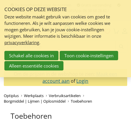
Sla
De groothandel voor de opticien
Gratis verzending
COOKIES OP DEZE WEBSITE
links
Contact:
050 551 5200 / WhatsApp: 06 38 68 28 82 /
info@optiplus.nl
over
Deze website maakt gebruik van cookies om goed te
functioneren. Als je wilt aanpassen welke cookies we
Spring
mogen gebruiken, kan je jouw cookie-instellingen
naar
Menu
wijzigen. Meer informatie is beschikbaar in onze
de
privacyverklaring
.
inhoud
Zoeken:
Spring
Schakel alle cookies in
Toon cookie-instellingen
naar
navigatie
Alleen essentiële cookies
Om de prijzen in de webshop te zien:
Maak een
account aan
of
Login
Optiplus
Werkplaats
Verbruiksartikelen
Borgmiddel | Lijmen | Oplosmiddel
Toebehoren
Toebehoren