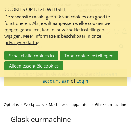
Sla
De groothandel voor de opticien
Gratis verzending
COOKIES OP DEZE WEBSITE
links
Contact:
050 551 5200 / WhatsApp: 06 38 68 28 82 /
info@optiplus.nl
over
Deze website maakt gebruik van cookies om goed te
functioneren. Als je wilt aanpassen welke cookies we
Spring
mogen gebruiken, kan je jouw cookie-instellingen
naar
Menu
wijzigen. Meer informatie is beschikbaar in onze
de
privacyverklaring
.
inhoud
Zoeken:
Spring
Schakel alle cookies in
Toon cookie-instellingen
naar
navigatie
Alleen essentiële cookies
Om de prijzen in de webshop te zien:
Maak een
account aan
of
Login
Optiplus
Werkplaats
Machines en apparaten
Glaskleurmachine
Glaskleurmachine