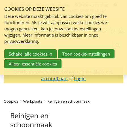
Sla
De groothandel voor de opticien
Gratis verzending
COOKIES OP DEZE WEBSITE
links
Contact:
050 551 5200 / WhatsApp: 06 38 68 28 82 /
info@optiplus.nl
over
Deze website maakt gebruik van cookies om goed te
functioneren. Als je wilt aanpassen welke cookies we
Spring
mogen gebruiken, kan je jouw cookie-instellingen
naar
Menu
wijzigen. Meer informatie is beschikbaar in onze
de
privacyverklaring
.
inhoud
Zoeken:
Spring
Schakel alle cookies in
Toon cookie-instellingen
naar
navigatie
Alleen essentiële cookies
Om de prijzen in de webshop te zien:
Maak een
account aan
of
Login
Optiplus
Werkplaats
Reinigen en schoonmaak
Reinigen en
schoonmaak