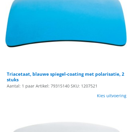
Triacetaat, blauwe spiegel-coating met polarisatie, 2
stuks
Aantal: 1 paar
Artikel: 79315140
SKU: 1207521
Kies uitvoering