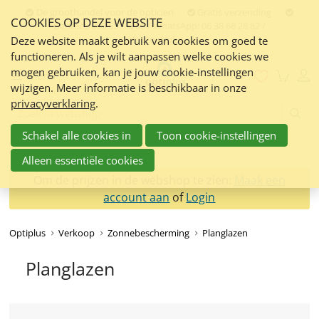
Sla
De groothandel voor de opticien
Gratis verzending
COOKIES OP DEZE WEBSITE
links
Contact:
050 551 5200 / WhatsApp: 06 38 68 28 82 /
info@optiplus.nl
over
Deze website maakt gebruik van cookies om goed te
functioneren. Als je wilt aanpassen welke cookies we
Spring
mogen gebruiken, kan je jouw cookie-instellingen
naar
Menu
wijzigen. Meer informatie is beschikbaar in onze
de
privacyverklaring
.
inhoud
Zoeken:
Spring
Schakel alle cookies in
Toon cookie-instellingen
naar
navigatie
Alleen essentiële cookies
Om de prijzen in de webshop te zien:
Maak een
account aan
of
Login
Optiplus
Verkoop
Zonnebescherming
Planglazen
Planglazen