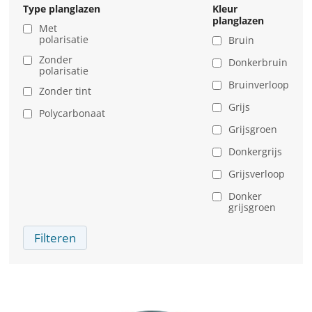
Type planglazen
Kleur
planglazen
Met
polarisatie
Bruin
Zonder
Donkerbruin
polarisatie
Bruinverloop
Zonder tint
Grijs
Polycarbonaat
Grijsgroen
Donkergrijs
Grijsverloop
Donker
grijsgroen
Filteren