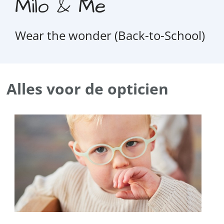
Milo & Me
Wear the wonder (Back-to-School)
Home
Alles voor de opticien
Lees
meer