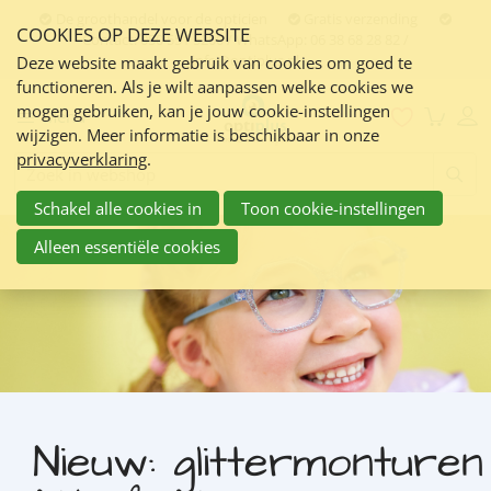
Sla
De groothandel voor de opticien
Gratis verzending
COOKIES OP DEZE WEBSITE
links
Contact:
050 551 5200 / WhatsApp: 06 38 68 28 82 /
info@optiplus.nl
over
Deze website maakt gebruik van cookies om goed te
functioneren. Als je wilt aanpassen welke cookies we
Spring
mogen gebruiken, kan je jouw cookie-instellingen
naar
Menu
wijzigen. Meer informatie is beschikbaar in onze
de
privacyverklaring
.
inhoud
Zoeken:
Spring
Schakel alle cookies in
Toon cookie-instellingen
naar
navigatie
Alleen essentiële cookies
Nieuw: glittermonturen