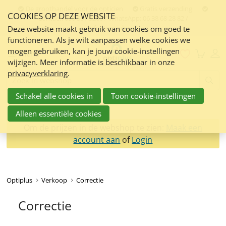
Sla
De groothandel voor de opticien
Gratis verzending
COOKIES OP DEZE WEBSITE
links
Contact:
050 551 5200 / WhatsApp: 06 38 68 28 82 /
info@optiplus.nl
over
Deze website maakt gebruik van cookies om goed te
functioneren. Als je wilt aanpassen welke cookies we
Spring
mogen gebruiken, kan je jouw cookie-instellingen
naar
Menu
wijzigen. Meer informatie is beschikbaar in onze
de
privacyverklaring
.
inhoud
Zoeken:
Spring
Schakel alle cookies in
Toon cookie-instellingen
naar
navigatie
Alleen essentiële cookies
Om de prijzen in de webshop te zien:
Maak een
account aan
of
Login
Optiplus
Verkoop
Correctie
Correctie