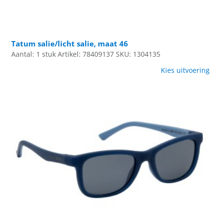
Tatum salie/licht salie, maat 46
Aantal: 1 stuk
Artikel: 78409137
SKU: 1304135
Kies uitvoering