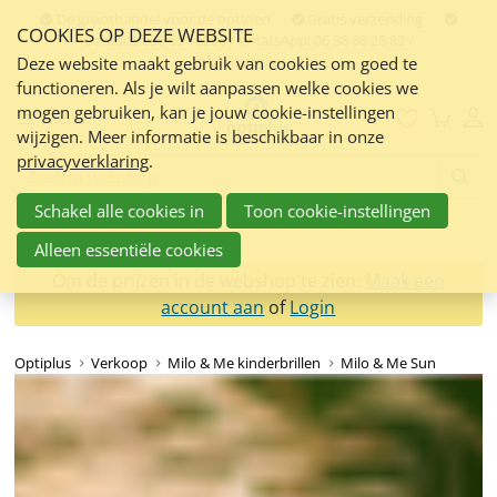
Sla
De groothandel voor de opticien
Gratis verzending
COOKIES OP DEZE WEBSITE
links
Contact:
050 551 5200 / WhatsApp: 06 38 68 28 82 /
info@optiplus.nl
over
Deze website maakt gebruik van cookies om goed te
functioneren. Als je wilt aanpassen welke cookies we
Spring
mogen gebruiken, kan je jouw cookie-instellingen
naar
Menu
wijzigen. Meer informatie is beschikbaar in onze
de
privacyverklaring
.
inhoud
Zoeken:
Spring
Schakel alle cookies in
Toon cookie-instellingen
naar
navigatie
Alleen essentiële cookies
Om de prijzen in de webshop te zien:
Maak een
account aan
of
Login
Optiplus
Verkoop
Milo & Me kinderbrillen
Milo & Me Sun