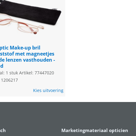
ptic Make-up bril
ststof met magneetjes
 de lenzen vasthouden -
ud
al: 1 stuk
Artikel: 77447020
 1206217
Kies uitvoering
sch
Marketingmateriaal opticien