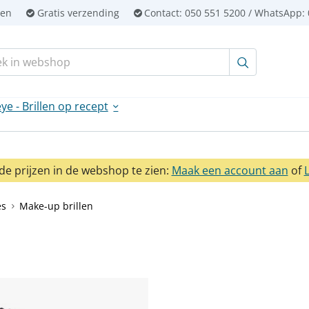
ien
Gratis verzending
Contact:
050 551 5200 / WhatsApp: 
en:
ye - Brillen op recept
e prijzen in de webshop te zien:
Maak een account aan
of
es
Make-up brillen