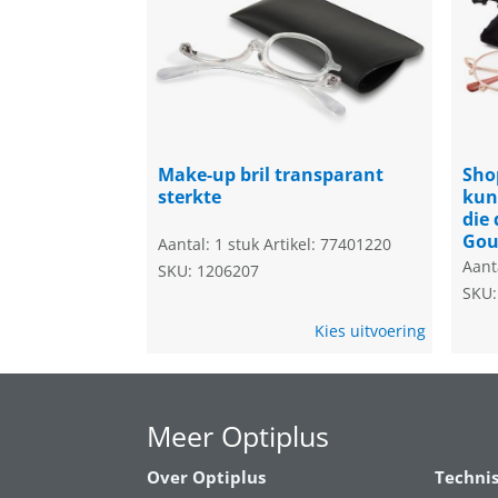
Make-up bril transparant
Sho
sterkte
kun
die
Go
Aantal: 1 stuk
Artikel: 77401220
Aant
SKU: 1206207
SKU:
Kies uitvoering
Meer Optiplus
Over Optiplus
Techni