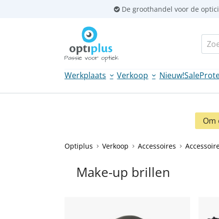
Sla
De groothandel voor de optic
links
over
Zoek
Spring
naar
de
Werkplaats
Verkoop
Nieuw!
Sale
Prote
inhoud
Spring
naar
navigatie
Om d
Optiplus
Verkoop
Accessoires
Accessoir
Make-up brillen