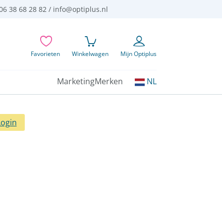
06 38 68 28 82 /
info@optiplus.nl
Favorieten
Winkelwagen
Mijn Optiplus
Kies
Marketing
Merken
NL
uw
taal:
Login