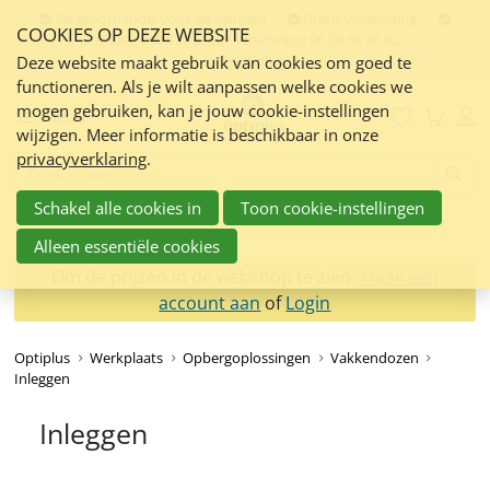
Sla
De groothandel voor de opticien
Gratis verzending
COOKIES OP DEZE WEBSITE
links
Contact:
050 551 5200 / WhatsApp: 06 38 68 28 82 /
info@optiplus.nl
over
Deze website maakt gebruik van cookies om goed te
functioneren. Als je wilt aanpassen welke cookies we
Spring
mogen gebruiken, kan je jouw cookie-instellingen
naar
Menu
wijzigen. Meer informatie is beschikbaar in onze
de
privacyverklaring
.
inhoud
Zoeken:
Spring
Schakel alle cookies in
Toon cookie-instellingen
naar
navigatie
Alleen essentiële cookies
Om de prijzen in de webshop te zien:
Maak een
account aan
of
Login
Optiplus
Werkplaats
Opbergoplossingen
Vakkendozen
Inleggen
Inleggen