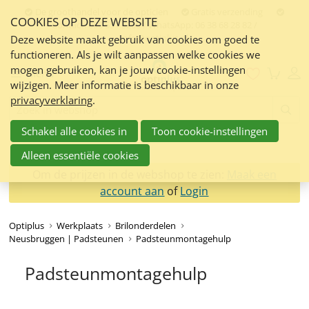
Sla
De groothandel voor de opticien
Gratis verzending
COOKIES OP DEZE WEBSITE
links
Contact:
050 551 5200 / WhatsApp: 06 38 68 28 82 /
info@optiplus.nl
over
Deze website maakt gebruik van cookies om goed te
functioneren. Als je wilt aanpassen welke cookies we
Spring
mogen gebruiken, kan je jouw cookie-instellingen
naar
Menu
wijzigen. Meer informatie is beschikbaar in onze
de
privacyverklaring
.
inhoud
Zoeken:
Spring
Schakel alle cookies in
Toon cookie-instellingen
naar
navigatie
Alleen essentiële cookies
Om de prijzen in de webshop te zien:
Maak een
account aan
of
Login
Optiplus
Werkplaats
Brilonderdelen
Neusbruggen | Padsteunen
Padsteunmontagehulp
Padsteunmontagehulp