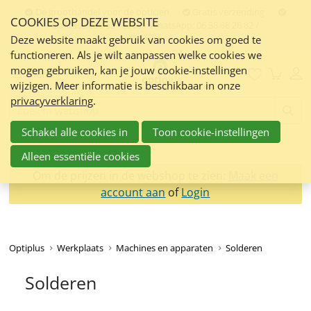
Sla
De groothandel voor de opticien
Gratis verzending
COOKIES OP DEZE WEBSITE
links
Contact:
050 551 5200 / WhatsApp: 06 38 68 28 82 /
info@optiplus.nl
over
Deze website maakt gebruik van cookies om goed te
functioneren. Als je wilt aanpassen welke cookies we
Spring
mogen gebruiken, kan je jouw cookie-instellingen
naar
Menu
wijzigen. Meer informatie is beschikbaar in onze
de
privacyverklaring
.
inhoud
Zoeken:
Spring
Schakel alle cookies in
Toon cookie-instellingen
naar
navigatie
Alleen essentiële cookies
Om de prijzen in de webshop te zien:
Maak een
account aan
of
Login
Optiplus
Werkplaats
Machines en apparaten
Solderen
Solderen