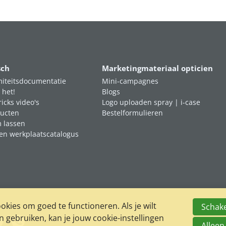
sch
Marketingmateriaal opticien
iteitsdocumentatie
Mini-campagnes
 het!
Blogs
ricks video's
Logo uploaden spray | i-case
ucten
Bestelformulieren
m lassen
en werkplaatscatalogus
kies om goed te functioneren. Als je wilt
Schake
gebruiken, kan je jouw cookie-instellingen
Alleen