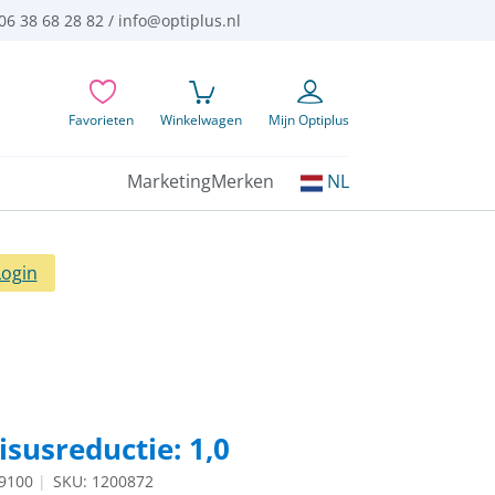
06 38 68 28 82 /
info@optiplus.nl
Favorieten
Winkelwagen
Mijn Optiplus
Kies
Marketing
Merken
NL
uw
taal:
Login
Visusreductie: 1,0
59100
SKU: 1200872