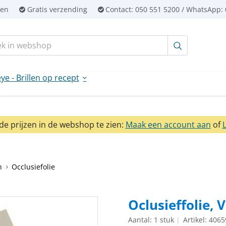
ien
Gratis verzending
Contact:
050 551 5200 / WhatsApp: 
en:
ye - Brillen op recept
e prijzen in de webshop te zien:
Maak een account aan
of
n
Occlusiefolie
Oclusieffolie, 
Aantal: 1 stuk
Artikel: 406