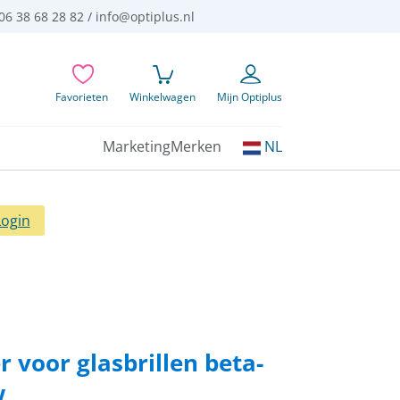
06 38 68 28 82 /
info@optiplus.nl
Favorieten
Winkelwagen
Mijn Optiplus
Kies
Marketing
Merken
NL
uw
taal:
Login
 voor glasbrillen beta-
w