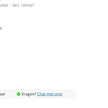
62060
SKU: 1201627
um
aar
Vragen?
Chat met ons!