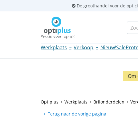
Sla
De groothandel voor de optic
links
over
Zoek
Spring
naar
de
Werkplaats
Verkoop
Nieuw!
Sale
Prote
inhoud
Spring
naar
navigatie
Om d
Optiplus
Werkplaats
Brilonderdelen
Ver
Terug naar de vorige pagina