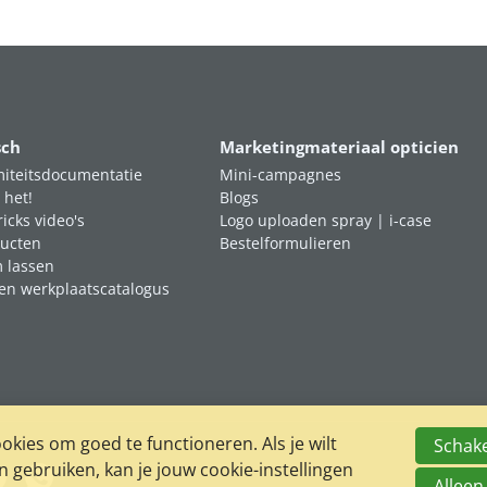
sch
Marketingmateriaal opticien
iteitsdocumentatie
Mini-campagnes
 het!
Blogs
ricks video's
Logo uploaden spray | i-case
ucten
Bestelformulieren
m lassen
en werkplaatscatalogus
kies om goed te functioneren. Als je wilt
Schake
gebruiken, kan je jouw cookie-instellingen
Alleen