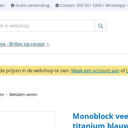
ien
Gratis verzending
Contact:
050 551 5200 / WhatsApp: 
en:
ye - Brillen op recept
e prijzen in de webshop te zien:
Maak een account aan
of
en
Metalen veren
Monoblock veer
titanium blau