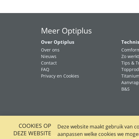
Meer Optiplus
Over Optiplus
Techni
Over ons
Comform
Nieuws
Zo werkt
Contact
Tips & T
FAQ
Topprod
Privacy en Cookies
Titaniu
Aanvrag
B&S
COOKIES OP
Deze website maakt gebruik van coo
DEZE WEBSITE
aanpassen welke cookies we mogen 
Algemene voorwaarden
Over ons