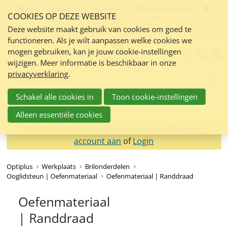
Sla
De groothandel voor de opticien
Gratis verzending
COOKIES OP DEZE WEBSITE
links
Contact:
050 551 5200 / WhatsApp: 06 38 68 28 82 /
info@optiplus.nl
over
Deze website maakt gebruik van cookies om goed te
functioneren. Als je wilt aanpassen welke cookies we
Spring
mogen gebruiken, kan je jouw cookie-instellingen
naar
Menu
wijzigen. Meer informatie is beschikbaar in onze
de
privacyverklaring
.
inhoud
Zoeken:
Spring
Schakel alle cookies in
Toon cookie-instellingen
naar
navigatie
Alleen essentiële cookies
Om de prijzen in de webshop te zien:
Maak een
account aan
of
Login
Optiplus
Werkplaats
Brilonderdelen
Ooglidsteun | Oefenmateriaal
Oefenmateriaal | Randdraad
Oefenmateriaal
| Randdraad