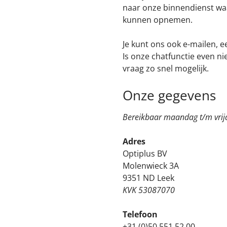
naar onze binnendienst waa
kunnen opnemen.
Je kunt ons ook e-mailen, e
Is onze chatfunctie even ni
vraag zo snel mogelijk.
Onze gegevens
Bereikbaar maandag t/m vri
Adres
Optiplus BV
Molenwieck 3A
9351 ND Leek
KVK 53087070
Telefoon
+31 (0)50 551 52 00