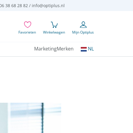
06 38 68 28 82 /
info@optiplus.nl
Favorieten
Winkelwagen
Mijn Optiplus
Kies
Marketing
Merken
NL
uw
taal: