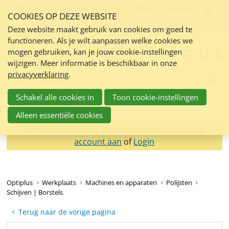
Sla
De groothandel voor de opticien
Gratis verzending
COOKIES OP DEZE WEBSITE
links
Contact:
050 551 5200 / WhatsApp: 06 38 68 28 82 /
info@optiplus.nl
over
Deze website maakt gebruik van cookies om goed te
functioneren. Als je wilt aanpassen welke cookies we
Spring
mogen gebruiken, kan je jouw cookie-instellingen
naar
Menu
wijzigen. Meer informatie is beschikbaar in onze
de
privacyverklaring
.
inhoud
Zoeken:
Spring
Schakel alle cookies in
Toon cookie-instellingen
naar
navigatie
Alleen essentiële cookies
Om de prijzen in de webshop te zien:
Maak een
account aan
of
Login
Optiplus
Werkplaats
Machines en apparaten
Polijsten
Schijven | Borstels
Terug naar de vorige pagina