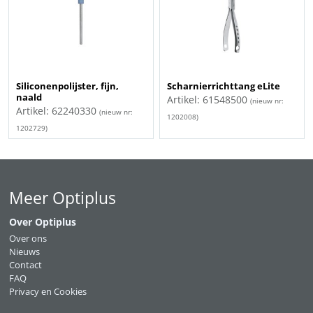
Siliconenpolijster, fijn,
Scharnierrichttang eLite
naald
Artikel: 61548500
(nieuw nr:
Artikel: 62240330
(nieuw nr:
1202008)
1202729)
Meer Optiplus
Over Optiplus
Over ons
Nieuws
Contact
FAQ
Privacy en Cookies