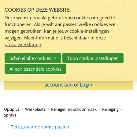
Sla
De groothandel voor de opticien
Gratis verzending
COOKIES OP DEZE WEBSITE
links
Contact:
050 551 5200 / WhatsApp: 06 38 68 28 82 /
info@optiplus.nl
over
Deze website maakt gebruik van cookies om goed te
functioneren. Als je wilt aanpassen welke cookies we
Spring
mogen gebruiken, kan je jouw cookie-instellingen
naar
Menu
wijzigen. Meer informatie is beschikbaar in onze
de
privacyverklaring
.
inhoud
Zoeken:
Spring
Schakel alle cookies in
Toon cookie-instellingen
naar
navigatie
Alleen essentiële cookies
Om de prijzen in de webshop te zien:
Maak een
account aan
of
Login
Optiplus
Werkplaats
Reinigen en schoonmaak
Reiniging
Sprays
Terug naar de vorige pagina