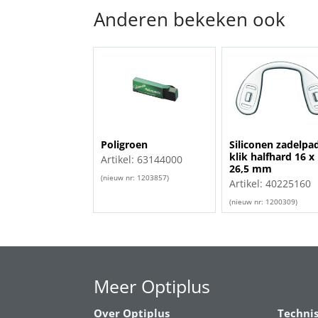
Anderen bekeken ook
Poligroen
Siliconen zadelpa
klik halfhard 16 x
Artikel: 63144000
26,5 mm
(nieuw nr: 1203857)
Artikel: 40225160
(nieuw nr: 1200309)
Meer Optiplus
Over Optiplus
Techni