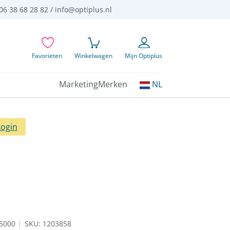
06 38 68 28 82 /
info@optiplus.nl
Favorieten
Winkelwagen
Mijn Optiplus
Kies
Marketing
Merken
NL
uw
taal:
Login
45000
SKU: 1203858