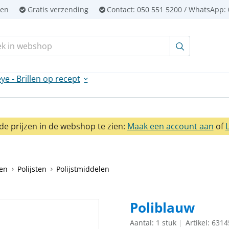
ien
Gratis verzending
Contact:
050 551 5200 / WhatsApp: 
en:
ye - Brillen op recept
e prijzen in de webshop te zien:
Maak een account aan
of
en
Polijsten
Polijstmiddelen
Poliblauw
Aantal: 1 stuk
Artikel: 631