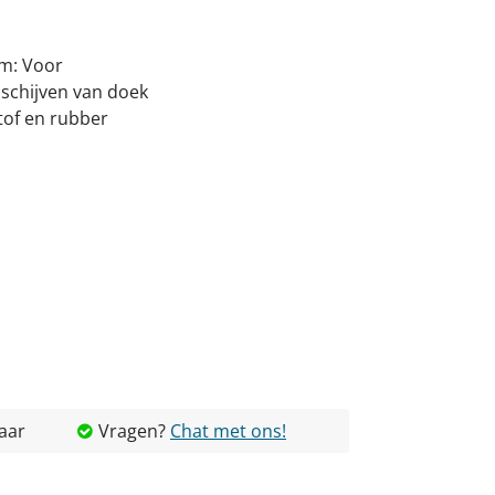
pm: Voor
nschijven van doek
tof en rubber
aar
Vragen?
Chat met ons!