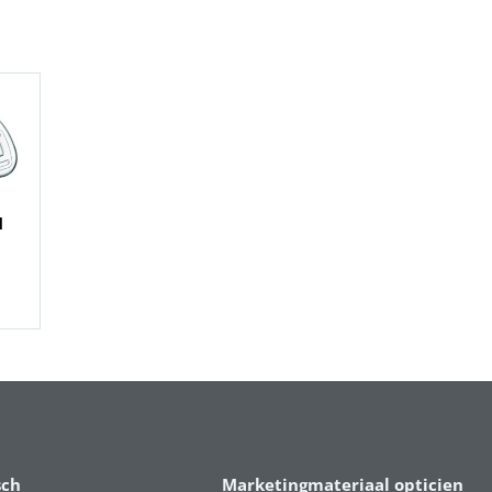
d
sch
Marketingmateriaal opticien