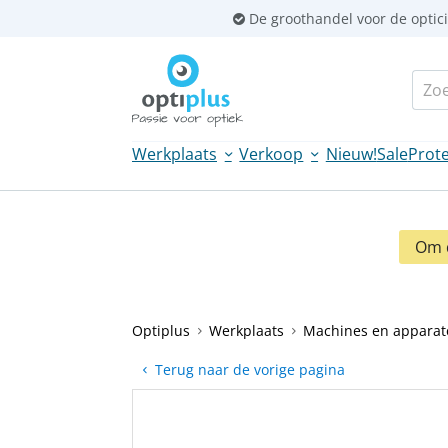
Sla
De groothandel voor de optic
links
over
Zoek
Spring
naar
de
Werkplaats
Verkoop
Nieuw!
Sale
Prote
inhoud
Spring
naar
navigatie
Om d
Optiplus
Werkplaats
Machines en apparat
Terug naar de vorige pagina