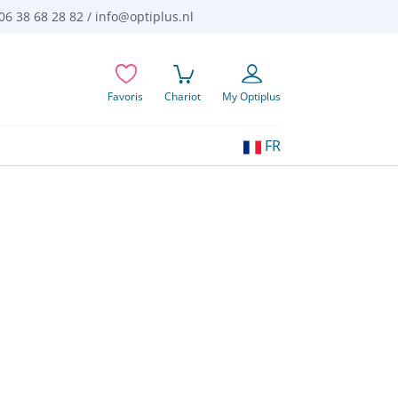
06 38 68 28 82 /
info@optiplus.nl
Favoris
Chariot
My Optiplus
Choisissez
FR
votre
langue
préférée: