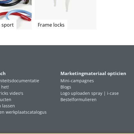
 sport
Frame locks
sch
Marketingmateriaal opticien
iteitsdocumentatie
Mini-campagnes
 het!
Blogs
ricks video's
Logo uploaden spray | i-case
ucten
Bestelformulieren
m lassen
en werkplaatscatalogus