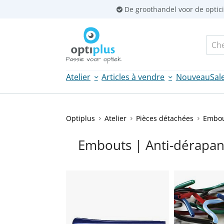
Skip
De groothandel voor de optic
links
Aller
Fron
au
searc
contenu
Jump
Atelier
Articles à vendre
Nouveau
Sal
to
the
navigation
Optiplus
Atelier
Pièces détachées
Embou
Embouts | Anti-dérapan