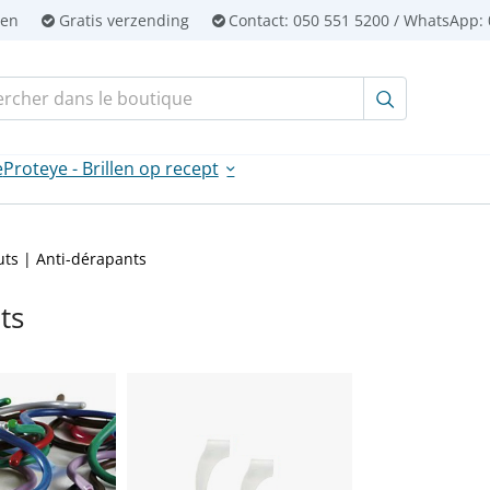
ien
Gratis verzending
Contact:
050 551 5200 / WhatsApp: 
tend
h:
e
Proteye - Brillen op recept
ts | Anti-dérapants
ts