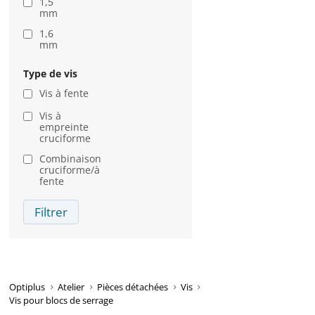
1,5
mm
1,6
mm
Type de vis
Vis à fente
Vis à
empreinte
cruciforme
Combinaison
cruciforme/à
fente
Filtrer
Optiplus
Atelier
Pièces détachées
Vis
Vis pour blocs de serrage