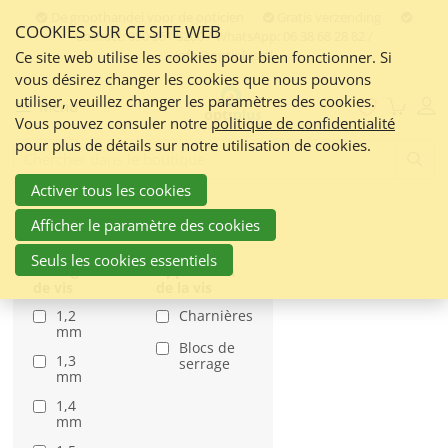
Skip
De groothandel voor de opticien
Gratis verzending
COOKIES SUR CE SITE WEB
links
Contact:
050 551 5200 / WhatsApp: 06 38 68 28 82 /
info@optiplus.nl
Aller
Ce site web utilise les cookies pour bien fonctionner. Si
vous désirez changer les cookies que nous pouvons
au
utiliser, veuillez changer les paramètres des cookies.
contenu
Menu
Vous pouvez consuler notre
politique de confidentialité
Jump
pour plus de détails sur notre utilisation de cookies.
to
Frontend
search:
the
Activer tous les cookies
navigation
Afficher le paramètre des cookies
Seuls les cookies essentiels
Filetage
Application
de vis
de la vis
1,2
Charnières
mm
Blocs de
1,3
serrage
mm
1,4
mm