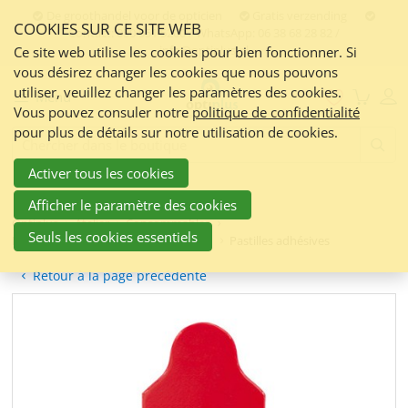
Skip
De groothandel voor de opticien
Gratis verzending
COOKIES SUR CE SITE WEB
links
Contact:
050 551 5200 / WhatsApp: 06 38 68 28 82 /
info@optiplus.nl
Aller
Ce site web utilise les cookies pour bien fonctionner. Si
vous désirez changer les cookies que nous pouvons
au
utiliser, veuillez changer les paramètres des cookies.
contenu
Menu
Vous pouvez consuler notre
politique de confidentialité
Jump
pour plus de détails sur notre utilisation de cookies.
to
Frontend
search:
the
Activer tous les cookies
navigation
Afficher le paramètre des cookies
Optiplus
Atelier
Consommables
Seuls les cookies essentiels
Pastilles adhésives | Blocs de fixation
Pastilles adhésives
Retour à la page précédente