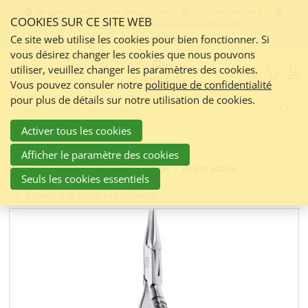
Skip
De groothandel voor de opticien
Gratis verzending
COOKIES SUR CE SITE WEB
links
Contact:
050 551 5200 / WhatsApp: 06 38 68 28 82 /
info@optiplus.nl
Aller
Ce site web utilise les cookies pour bien fonctionner. Si
vous désirez changer les cookies que nous pouvons
au
utiliser, veuillez changer les paramètres des cookies.
contenu
Menu
Vous pouvez consuler notre
politique de confidentialité
Jump
pour plus de détails sur notre utilisation de cookies.
to
Frontend
search:
the
Activer tous les cookies
navigation
Afficher le paramètre des cookies
Optiplus
Atelier
Outillage
Pinces
Pinces plates
Seuls les cookies essentiels
Retour à la page précédente