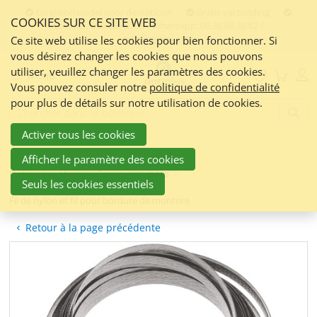
Skip
De groothandel voor de opticien
Gratis verzending
COOKIES SUR CE SITE WEB
links
Contact:
050 551 5200 / WhatsApp: 06 38 68 28 82 /
info@optiplus.nl
Aller
Ce site web utilise les cookies pour bien fonctionner. Si
vous désirez changer les cookies que nous pouvons
au
utiliser, veuillez changer les paramètres des cookies.
contenu
Menu
Vous pouvez consuler notre
politique de confidentialité
Jump
pour plus de détails sur notre utilisation de cookies.
to
Frontend
search:
the
Activer tous les cookies
navigation
Afficher le paramètre des cookies
Optiplus
Atelier
Pièces détachées
Seuls les cookies essentiels
Fil de nylor | Anneau pour verres
Fil de nylon et fil pour bordure de monture
Retour à la page précédente